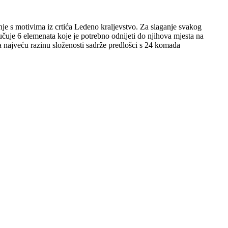
nje s motivima iz crtića Ledeno kraljevstvo. Za slaganje svakog
jučuje 6 elemenata koje je potrebno odnijeti do njihova mjesta na
a najveću razinu složenosti sadrže predlošci s 24 komada